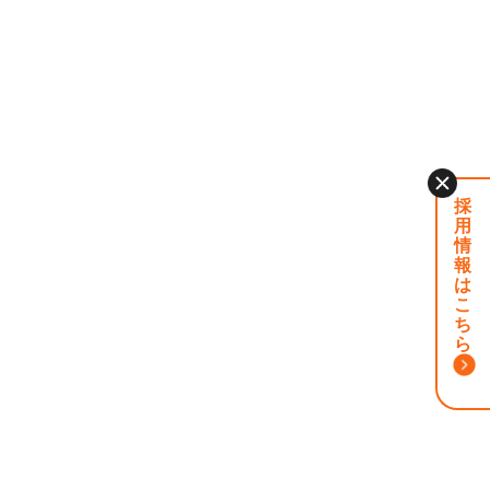
採
用
情
報
は
こ
ち
ら