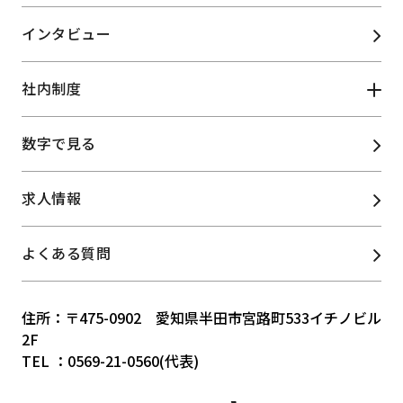
インタビュー
ふくしサービス事業
物販リース事業
リカレント
社内制度
大学運営支援業務
教育推進事業
情報関連/コンテンツ
数字で見る
施設管理事業
福利厚生
研修制度
・Web制作事業
求人情報
よくある質問
住所：〒475-0902 愛知県半田市宮路町533イチノビル
2F
TEL ：0569-21-0560(代表)