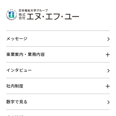
メッセージ
事業案内・業務内容
インタビュー
ふくしサービス事業
物販リース事業
リカレント
社内制度
大学運営支援業務
教育推進事業
情報関連/コンテンツ
数字で見る
施設管理事業
福利厚生
研修制度
・Web制作事業