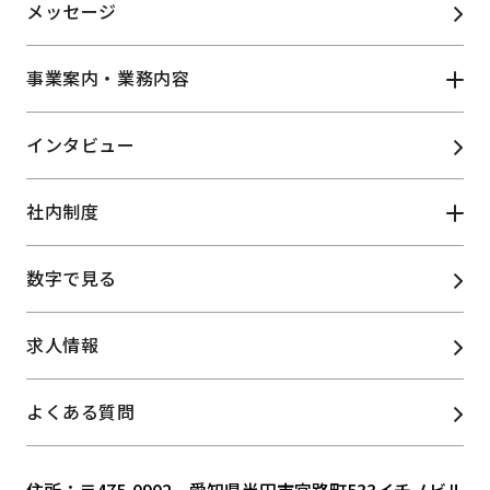
メッセージ
事業案内・業務内容
インタビュー
ふくしサービス事業
物販リース事業
リカレント
社内制度
大学運営支援業務
教育推進事業
情報関連/コンテンツ
数字で見る
施設管理事業
福利厚生
研修制度
・Web制作事業
求人情報
よくある質問
住所：〒475-0902 愛知県半田市宮路町533イチノビル