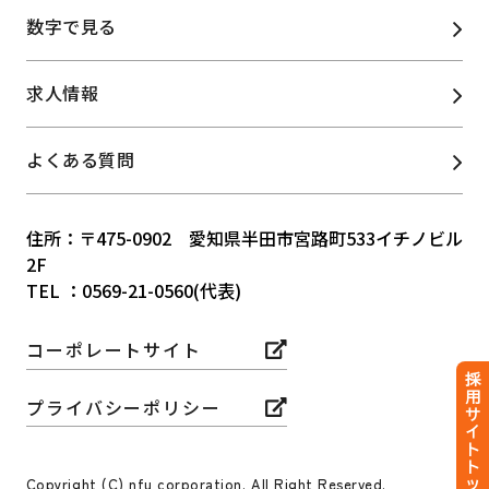
情報関連/コンテンツ
数字で見る
施設管理事業
福利厚生
研修制度
・Web制作事業
求人情報
よくある質問
住所：〒475-0902 愛知県半田市宮路町533イチノビル
2F
TEL ：0569-21-0560(代表)
コーポレートサイト
採
用
プライバシーポリシー
サ
イ
ト
ト
Copyright (C) nfu corporation. All Right Reserved.
ッ