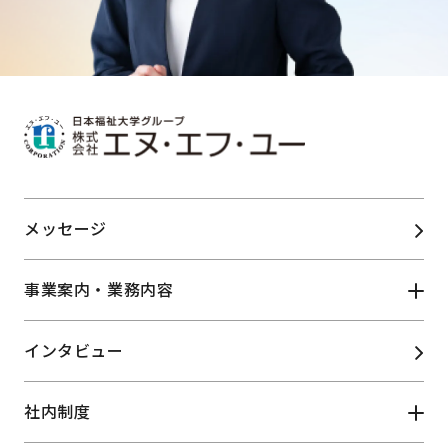
メッセージ
事業案内・業務内容
インタビュー
ふくしサービス事業
物販リース事業
リカレント
社内制度
大学運営支援業務
教育推進事業