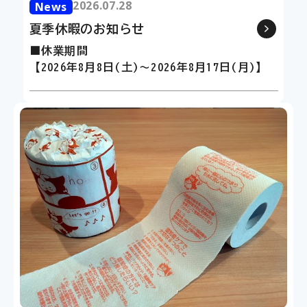
2026.07.28
2026.07.28
News
News
策講座です。
遠隔システム「Zoom」や映像配信を
夏季休暇のお知らせ
夏季休暇のお知らせ
ライン講座をご用意しております。
■休業期間
■休業期間
【2026年8月8日(土)～2026年8月17日(月)】
【2026年8月8日(土)～2026年8月1
2023.02.27
Works
「みんなのひなまつり展」を開催
す。
くらそっとカフェにて「みんなのひな
を開催します。
社会福祉法人さつき福祉会との企画で
1