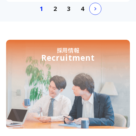
ム・約60名が参加し、7歳から84歳までの幅広い
ム・約60名が参加し、7歳から84歳ま
1
2
3
1
4
2
3
4
世代の方々が熱戦を繰り広げました。
世代の方々が熱戦を繰り広げました。
採用情報
Recruitment